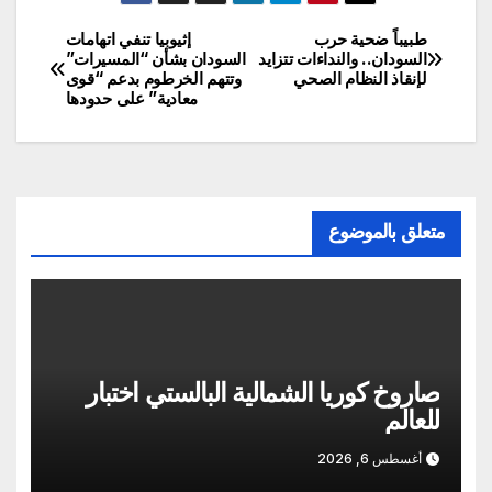
طبيباً ضحية حرب
إثيوبيا تنفي اتهامات
تصفّح
السودان.. والنداءات تتزايد
السودان بشأن “المسيرات”
لإنقاذ النظام الصحي
وتتهم الخرطوم بدعم “قوى
المقالات
معادية” على حدودها
متعلق بالموضوع
صاروخ كوريا الشمالية البالستي اختبار
للعالم
أغسطس 6, 2026