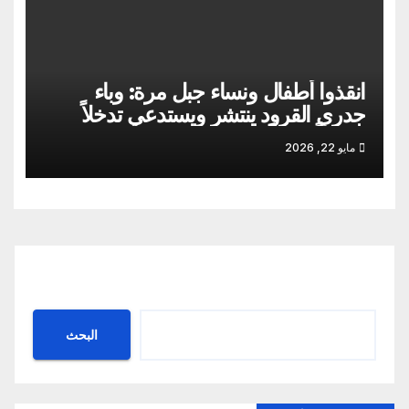
انقذوا أطفال ونساء جبل مرة: وباء
جدري القرود ينتشر ويستدعي تدخلاً
إنسانياً عاجلاً
مايو 22, 2026
البحث
البحث