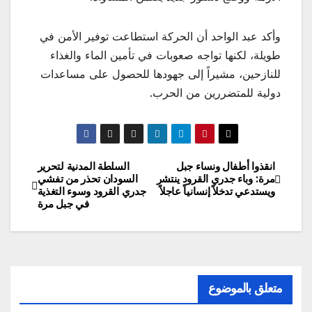
وأكد عبد الواحد أن الحركة استطاعت توفير الأمن في
طويلة، لكنها تواجه صعوبات في تأمين الماء والغذاء
للنازحين، مشيراً إلى جهودها للحصول على مساعدات
دولية للمتضررين من الحرب.
انقذوا أطفال ونساء جبل
السلطة المدنية لتحرير
تصفّح
مرة: وباء جدري القرود ينتشر
السودان تحذر من تفشي
ويستدعي تدخلاً إنسانياً عاجلاً
جدري القرود وسوء التغذية
المقالات
في جبل مرة
متعلق بالموضوع