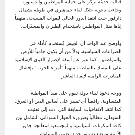
قتالية حديثة تركز على حماية المواطنين والدستور،
وجاءت دعوته خلال لقاء جماهيري في طويلة بشمال
دارفور حيث انتقد الدور الحالي للقوات المسلحة، متهماً
إياها بقتل المواطنين باستخدام الطيران والمسيّرات.
وأوضح عبد الواحد أن الجيش يُستخدم كأداة في
الصراعات السياسية، بدلاً من أن يكون حامياً للأرض
والمواطنين. كما عبر عن أسفه لإصرار القوى الإسلامية
على التمسك بالسلطة، متهماً “أمراء الحرب” بإفشال
المبادرات الرامية لإنقاذ الفاشر.
ووجه دعوة لبناء دولة تقوم على مبدأ المواطنة
المتساوية، رافضاً أي تمييز على أساس الدين أو العرق.
كما انتقد الاتفاقيات السابقة التي أدت إلى تفتيت
السودان، مطالباً بضرورة الحوار السوداني الشامل بين
كافة المكونات السياسية والمجتمعية لمعالجة جذور
الأزمة ووضع دستور جديد يضمن المساواة.