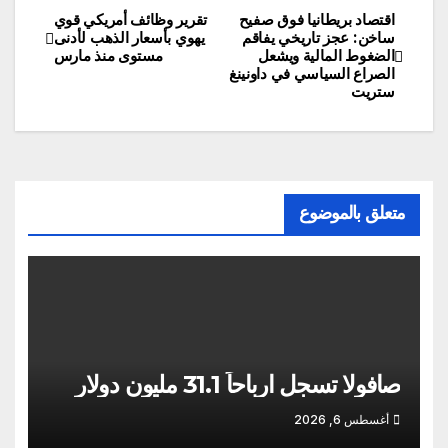
اقتصاد بريطانيا فوق صفيح
تقرير وظائف أمريكي قوي
تصفّح
ساخن: عجز تاريخي يفاقم
يهوي بأسعار الذهب لأدنى
الضغوط المالية ويشعل
مستوى منذ مارس
المقالات
الصراع السياسي في داونينغ
ستريت
متعلق بالموضوع
صافولا تسجل ارباحاً 31.1 مليون دولار
أغسطس 6, 2026